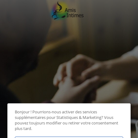
Bonjour ! Pourrions-nous activer des services
supplémentaires pour
Statistiques & Marketing
? Vous
pouvez toujours modifier ou retirer votre consentement
plus tard.