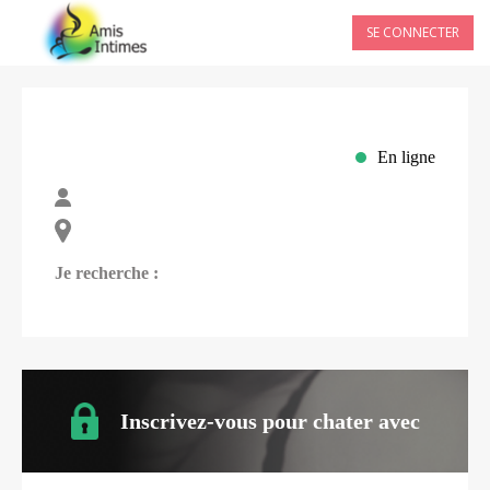
SE CONNECTER
En ligne
Je recherche :
Inscrivez-vous pour chater avec