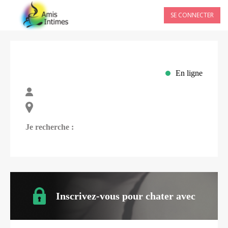
SE CONNECTER
En ligne
Je recherche :
Inscrivez-vous pour chater avec