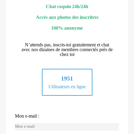
Chat coquin 24h/24h
Accès aux photos des inscritres
100% anonyme
N’attends pas, inscris-toi gratuitement et chat
avec nos dizaines de membres connectés près de
chez toi
1951
Utilisateurs en ligne
Mon e-mail :