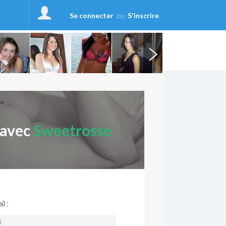
Se connecter
ou
S'inscrire
 avec
Sweetrosse
l :