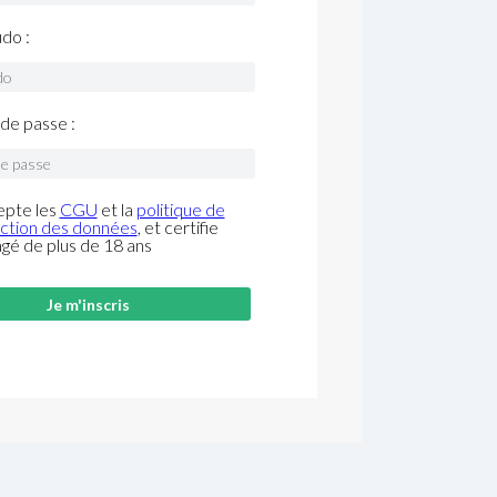
do :
de passe :
epte les
CGU
et la
politique de
ction des données
, et certifie
âgé de plus de 18 ans