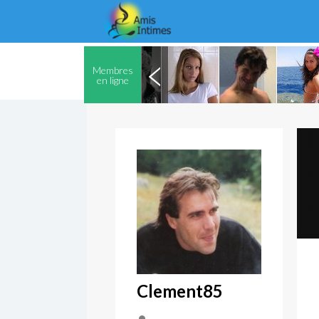
Membres
en ligne
Clement85