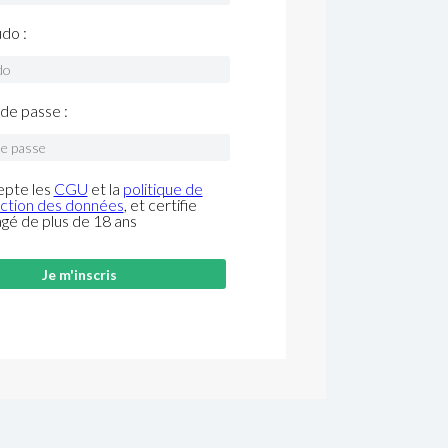
do :
de passe :
epte les
CGU
et la
politique de
ction des données
, et certifie
âgé de plus de 18 ans