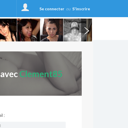
Se connecter
ou
S'inscrire
 avec
Clement85
l :