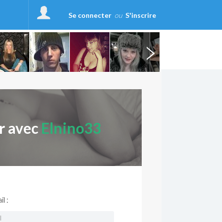
Se connecter
ou
S'inscrire
r avec
Elnino33
l :