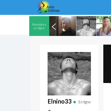
Membres
en ligne
Elnino33
En ligne