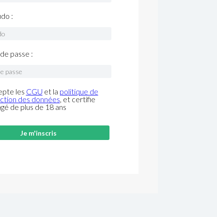
do :
de passe :
epte les
CGU
et la
politique de
ction des données
, et certifie
âgé de plus de 18 ans