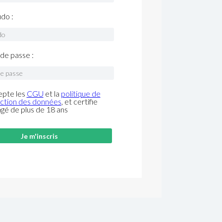
do :
de passe :
epte les
CGU
et la
politique de
ction des données
, et certifie
âgé de plus de 18 ans