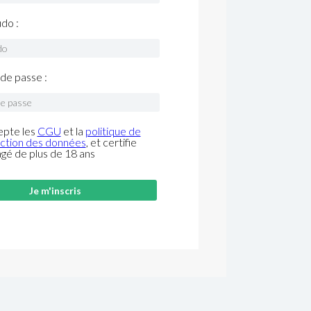
do :
de passe :
epte les
CGU
et la
politique de
ction des données
, et certifie
âgé de plus de 18 ans