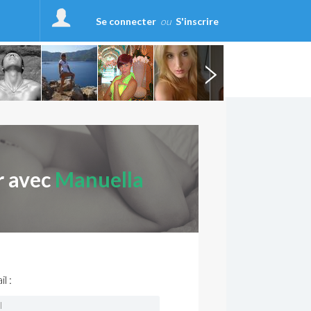
Se connecter
ou
S'inscrire
r avec
Manuella
l :