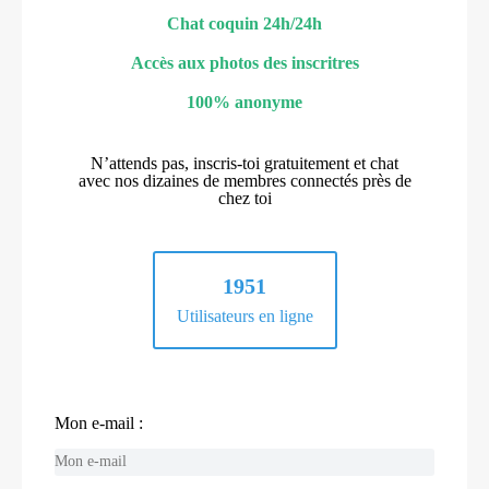
Chat coquin 24h/24h
Accès aux photos des inscritres
100% anonyme
N’attends pas, inscris-toi gratuitement et chat
avec nos dizaines de membres connectés près de
chez toi
1951
Utilisateurs en ligne
Mon e-mail :