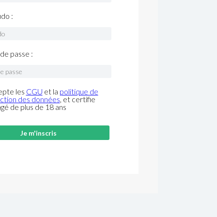
do :
de passe :
epte les
CGU
et la
politique de
ction des données
, et certifie
âgé de plus de 18 ans