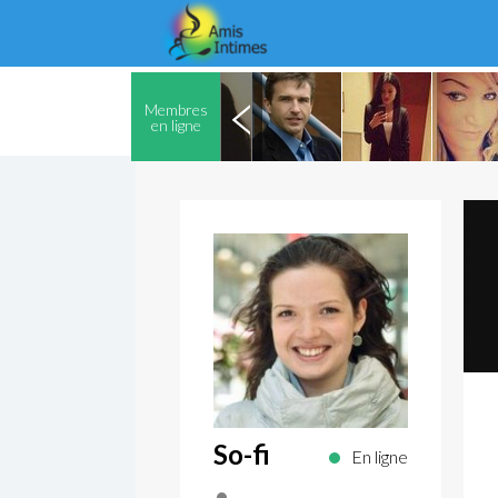
Membres
en ligne
So-fi
En ligne