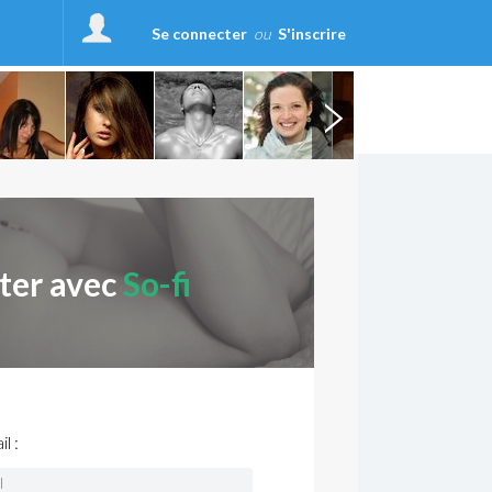
Se connecter
ou
S'inscrire
ter avec
So-fi
l :