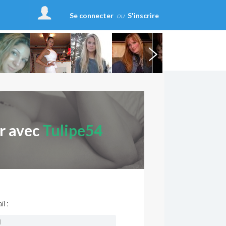
Se connecter
ou
S'inscrire
r avec
Tulipe54
l :