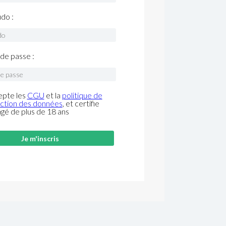
do :
de passe :
epte les
CGU
et la
politique de
ction des données
, et certifie
âgé de plus de 18 ans