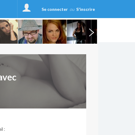
Se connecter
ou
S'inscrire
avec
l :