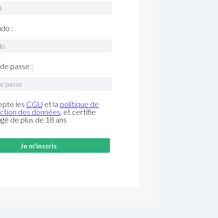
do :
de passe :
epte les
CGU
et la
politique de
ction des données
, et certifie
âgé de plus de 18 ans