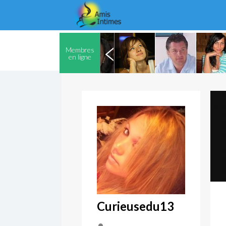
Membres
en ligne
Curieusedu13