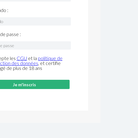
do :
de passe :
epte les
CGU
et la
politique de
ction des données
, et certifie
âgé de plus de 18 ans