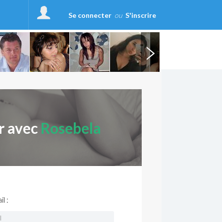
Se connecter
ou
S'inscrire
r avec
Rosebela
l :