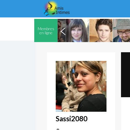
Membres
en ligne
Sassi2080