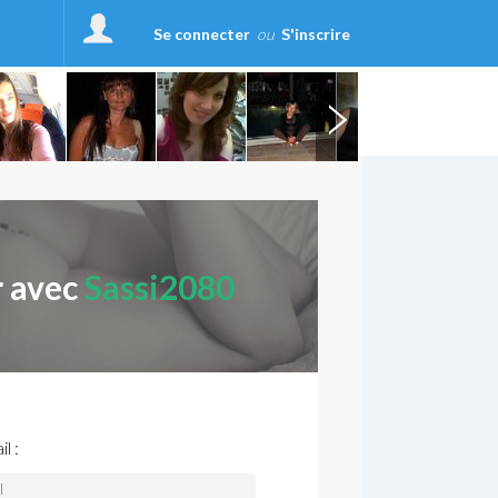
Se connecter
ou
S'inscrire
r avec
Sassi2080
l :