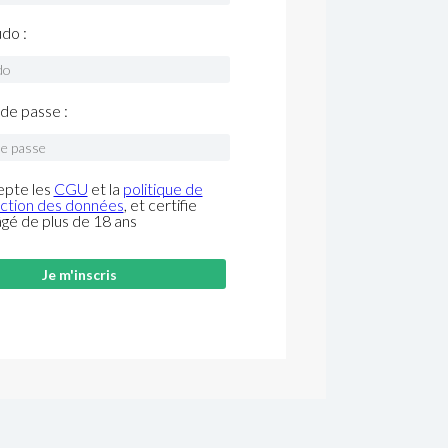
do :
de passe :
epte les
CGU
et la
politique de
ction des données
, et certifie
âgé de plus de 18 ans