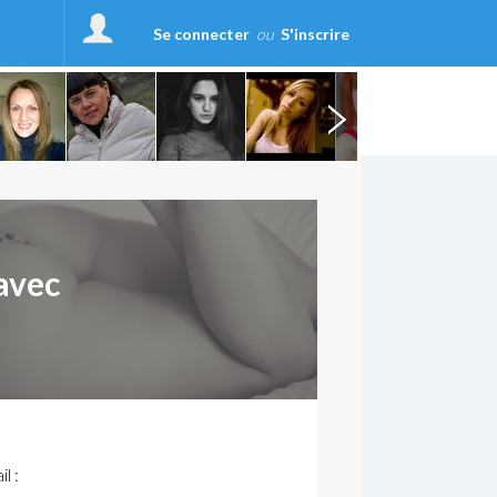
Se connecter
ou
S'inscrire
avec
l :