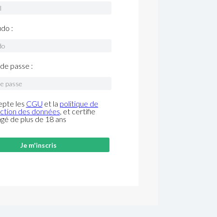
do :
de passe :
epte les
CGU
et la
politique de
ction des données
, et certifie
âgé de plus de 18 ans