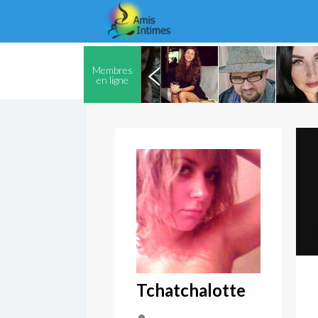
Membres
en ligne
Tchatchalotte