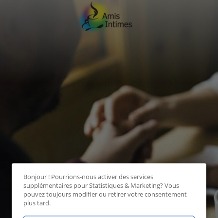
Bonjour ! Pourrions-nous activer des services
supplémentaires pour
Statistiques & Marketing
? Vous
pouvez toujours modifier ou retirer votre consentement
plus tard.