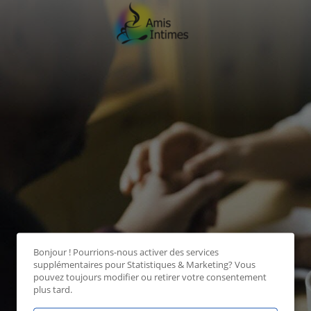
Bonjour ! Pourrions-nous activer des services
supplémentaires pour
Statistiques & Marketing
? Vous
pouvez toujours modifier ou retirer votre consentement
plus tard.