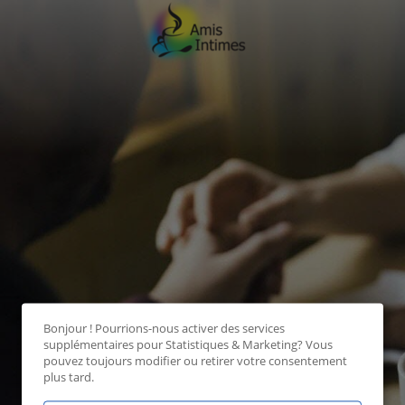
Bonjour ! Pourrions-nous activer des services
supplémentaires pour
Statistiques & Marketing
? Vous
pouvez toujours modifier ou retirer votre consentement
plus tard.